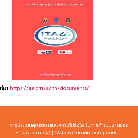
ที่มา
https://ita.crru.ac.th/documents/
การประเมินคุณธรรมและความโปร่งใส ในการดำเนินงานของ
หน่วยงานภาครัฐ (ITA.) มหาวิทยาลัยราชภัฏเชียงราย