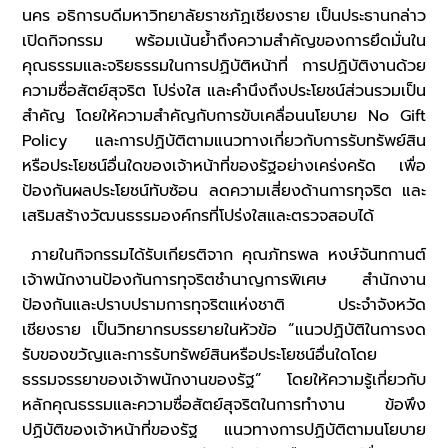
นคร อธิการบดีมหาวิทยาลัยราชภัฏเชียงราย เป็นประธานกล่าว
เปิดกิจกรรม พร้อมเน้นย้ำถึงความสำคัญของการยึดมั่นใน
คุณธรรมและจริยธรรมในการปฏิบัติหน้าที่ การปฏิบัติงานด้วย
ความซื่อสัตย์สุจริต โปร่งใส และคำนึงถึงประโยชน์ส่วนรวมเป็น
สำคัญ โดยให้ความสำคัญกับการขับเคลื่อนนโยบาย No Gift
Policy และการปฏิบัติตามแนวทางเกี่ยวกับการรับทรัพย์สิน
หรือประโยชน์อื่นใดของเจ้าหน้าที่ของรัฐอย่างเคร่งครัด เพื่อ
ป้องกันผลประโยชน์ทับซ้อน ลดความเสี่ยงด้านการทุจริต และ
เสริมสร้างวัฒนธรรมองค์กรที่โปร่งใสและตรวจสอบได้
ภายในกิจกรรมได้รับเกียรติจาก คุณภัทรพล หงษ์จันทกานต์
เจ้าพนักงานป้องกันการทุจริตชำนาญการพิเศษ สำนักงาน
ป้องกันและปราบปรามการทุจริตแห่งชาติ ประจำจังหวัด
เชียงราย เป็นวิทยากรบรรยายในหัวข้อ “แนวปฏิบัติในการงด
รับของขวัญและการรับทรัพย์สินหรือประโยชน์อื่นใดโดย
ธรรมจรรยาของเจ้าพนักงานของรัฐ” โดยให้ความรู้เกี่ยวกับ
หลักคุณธรรมและความซื่อสัตย์สุจริตในการทำงาน ข้อพึง
ปฏิบัติของเจ้าหน้าที่ของรัฐ แนวทางการปฏิบัติตามนโยบาย