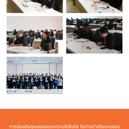
การประเมินคุณธรรมและความโปร่งใส ในการดำเนินงานของ