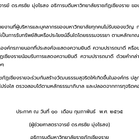
ราจารย์ ดร.ศรชัย มุ่งไธสง อธิการบดีมหาวิทยาลัยราชภัฏเชียงราย 
ู้บริหารและบุคลากรของมหาวิทยาลัยทุกคนไม่รับของขวัญ กระเช
นแต่เป็นการรับทรัพย์สินหรือประโยชน์อื่นใดโดยธรรมจรรยา ตามหลัก
ภายนอกที่ประสงค์จะแสดงความยินดี ความปรารถนาดี หรือขอรั
ัฏเชียงรายน้อมรับการแสดงความยินดี ความปรารถนาดี ด้วยคำกล
งๆ
รายจะร่วมกันสร้างวัฒนธรรมสุจริตให้เกิดขึ้นในองค์กร ปลูกจิตสำ
ริต โปร่งใส ตรวจสอบได้ตามหลักธรรมาภิบาล และปลอดจากการทุจริตคอร
ประกาศ ณ วันที่ ๑๐ เดือน กุมภาพันธ์ พ.ศ. ๒๕๖๕
(ผู้ช่วยศาสตราจารย์ ดร.ศรชัย มุ่งไธสง)
อธิการบดีมหาวิทยาลัยราชภัฏเชียงราย