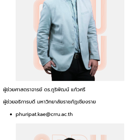
ผู้ช่วยศาสตราจารย์ ดร.ภูริพัฒน์ แก้วศรี
ผู้ช่วยอธิการบดี มหาวิทยาลัยราชภัฏเชียงราย
phuripat.kae@crru.ac.th