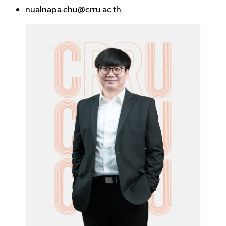
nualnapa.chu@crru.ac.th