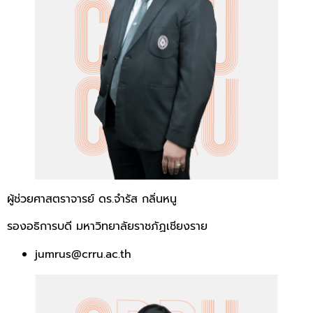
ผู้ช่วยศาสตราจารย์ ดร.จำรัส กลิ่นหนู
รองอธิการบดี มหาวิทยาลัยราชภัฏเชียงราย
jumrus@crru.ac.th