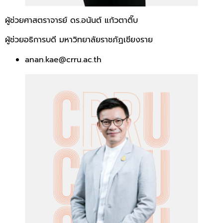
ผู้ช่วยศาสตราจารย์ ดร.อนันต์ แก้วตาติ๊บ
ผู้ช่วยอธิการบดี มหาวิทยาลัยราชภัฏเชียงราย
anan.kae@crru.ac.th