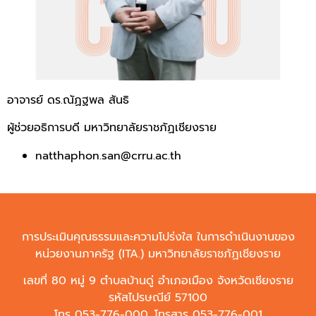
อาจารย์ ดร.ณัฏฐพล สันธิ
ผู้ช่วยอธิการบดี มหาวิทยาลัยราชภัฏเชียงราย
natthaphon.san@crru.ac.th
การประเมินคุณธรรมและความโปร่งใส ในการดำเนินงานของ
หน่วยงานภาครัฐ (ITA.) มหาวิทยาลัยราชภัฏเชียงราย
เลขที่ 80 หมู่ 9 ตำบลบ้านดู่ อำเภอเมือง จังหวัดเชียงราย
รหัสไปรษณีย์ 57100
โทร 053-776-000, โทรสาร 053-776-001