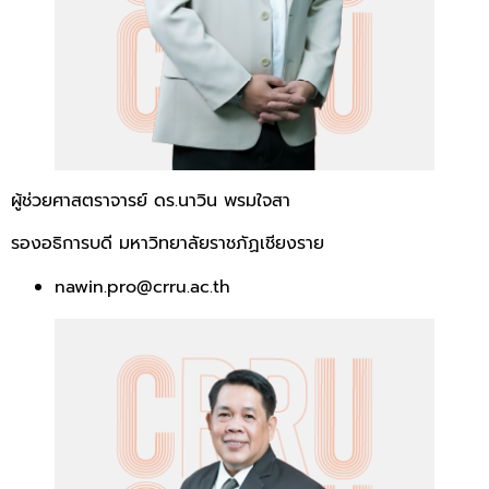
ผู้ช่วยศาสตราจารย์ ดร.นาวิน พรมใจสา
รองอธิการบดี มหาวิทยาลัยราชภัฏเชียงราย
nawin.pro@crru.ac.th