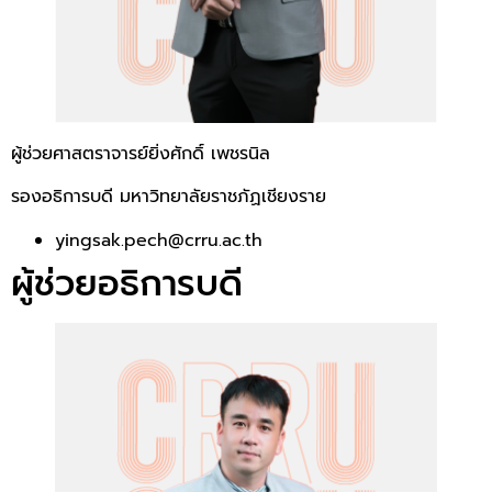
ผู้ช่วยศาสตราจารย์ยิ่งศักดิ์ เพชรนิล
รองอธิการบดี มหาวิทยาลัยราชภัฏเชียงราย
yingsak.pech@crru.ac.th
ผู้ช่วยอธิการบดี