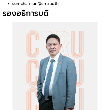
sornchai.mun@crru.ac.th
รองอธิการบดี