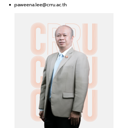
paweena.lee@crru.ac.th