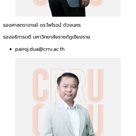
รองศาสตราจารย์ ดร.ไพโรจน์ ด้วงนคร
รองอธิการบดี มหาวิทยาลัยราชภัฏเชียงราย
pairoj.dua@crru.ac.th